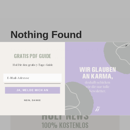
KONTAKT
Nothing Found
It seems we can’t find what you’re looking for.
GRATIS PDF GUIDE
Perhaps searching can help.
Hol Dir den gratis 7-Tage-Guide
JA, MELDE MICH AN
NEIN, DANKE
HOLY NEWS
100% KOSTENLOS